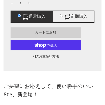
格
通常購入
定期購入
ロ
カートに追加
ー
ド
中
別のお支払い方法
ご要望にお応えして、使い勝手のいい
80g、新登場！