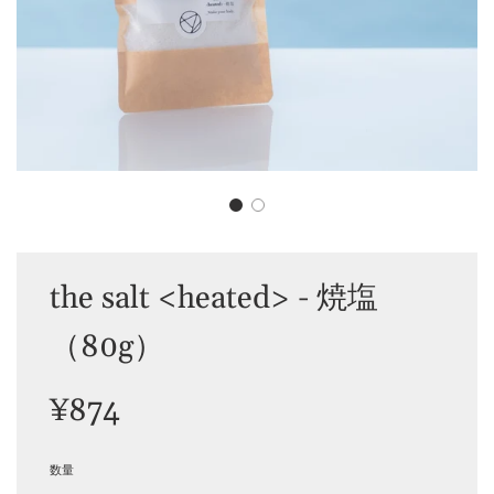
the salt <heated> - 焼塩
（80g）
セ
通
¥874
ー
常
ル
価
価
格
数量