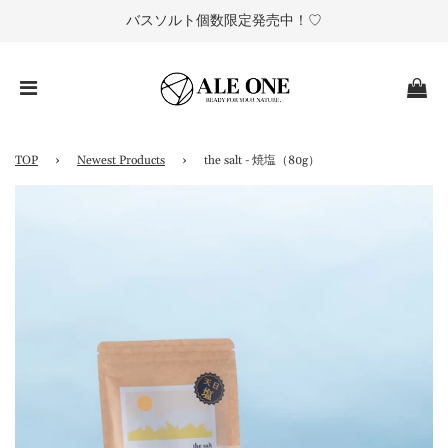
バスソルト個数限定発売中！♡
TOP
›
Newest Products
›
the salt
- 焼塩（80g）